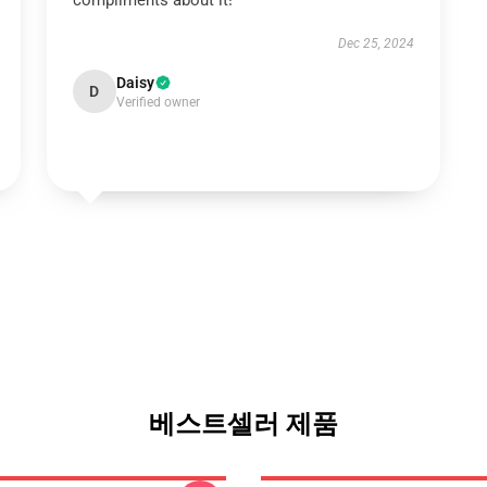
compliments about it!
Dec 25, 2024
Daisy
D
Verified owner
베스트셀러 제품