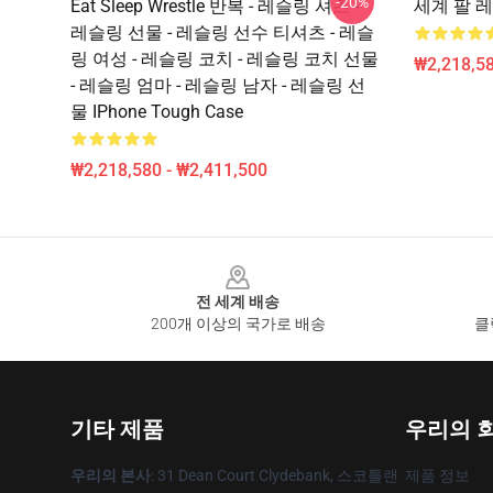
-20%
Eat Sleep Wrestle 반복 - 레슬링 셔츠 -
세계 팔 레슬
레슬링 선물 - 레슬링 선수 티셔츠 - 레슬
링 여성 - 레슬링 코치 - 레슬링 코치 선물
₩2,218,58
- 레슬링 엄마 - 레슬링 남자 - 레슬링 선
물 IPhone Tough Case
₩2,218,580 - ₩2,411,500
Footer
전 세계 배송
200개 이상의 국가로 배송
클
기타 제품
우리의 
우리의 본사
: 31 Dean Court Clydebank, 스코틀랜
제품 정보