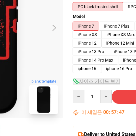
PC black frosted shell
RPC 
Model
iPhone 7
iPhone 7 Plus
iPhone XS
iPhone XS Max
iPhone 12
iPhone 12 Mini
iPhone 13 Pro
iPhone 13 
iPhone 14 Pro Max
iPhone
iphone 16
iphone 16 Pro
사이즈 가이드 보기
blank template
Quantity
이 세일은
00
:
57
:
46
Deliver to United States