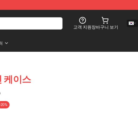
고객 지원
장바구니 보기
처
거친 케이스
)
-20%