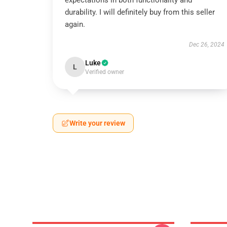
expectations in both functionality and
durability. I will definitely buy from this seller
again.
Dec 26, 2024
Luke
L
Verified owner
Write your review