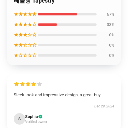
레슬링 Tapestry
★★★★★
67%
★★★★☆
33%
★★★☆☆
0%
★★☆☆☆
0%
★☆☆☆☆
0%
Sleek look and impressive design, a great buy.
Dec 29, 2024
Sophia
S
Verified owner