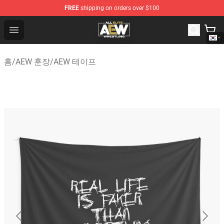
FREE
shipping on orders over $100
Aew Shop ⚡️ Official Aew Merchandise Store
Open menu
홈
/
AEW 훈장
/
AEW 테이프