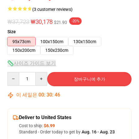
(3 customer reviews)
₩37,723
₩30,178
-20%
$21.90
Size
95x73cm
100x150cm
130x150cm
150x200cm
150x230cm
사이즈 가이드 보기
Quantity
장바구니에 추가
이 세일은
00
:
30
:
46
Deliver to United States
Cost to ship:
$6.99
Standard - Order today to get by
Aug. 16 - Aug. 23