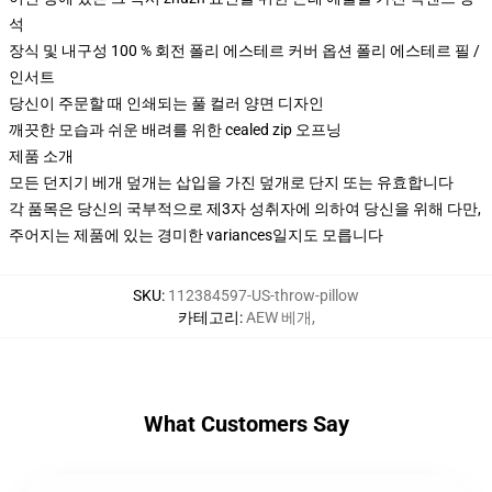
석
장식 및 내구성 100 % 회전 폴리 에스테르 커버 옵션 폴리 에스테르 필 /
인서트
당신이 주문할 때 인쇄되는 풀 컬러 양면 디자인
깨끗한 모습과 쉬운 배려를 위한 cealed zip 오프닝
제품 소개
모든 던지기 베개 덮개는 삽입을 가진 덮개로 단지 또는 유효합니다
각 품목은 당신의 국부적으로 제3자 성취자에 의하여 당신을 위해 다만,
주어지는 제품에 있는 경미한 variances일지도 모릅니다
SKU
:
112384597-US-throw-pillow
카테고리
:
AEW 베개
,
What Customers Say