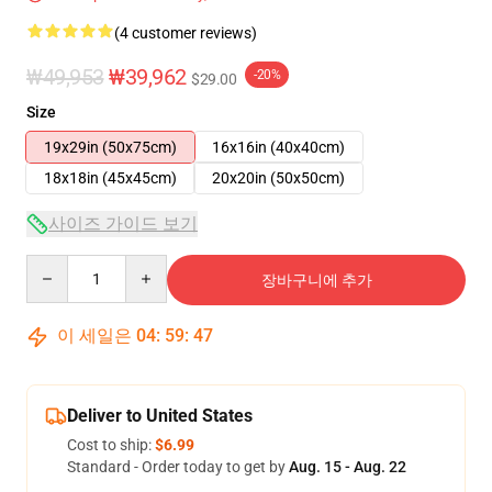
(4 customer reviews)
₩49,953
₩39,962
-20%
$29.00
Size
19x29in (50x75cm)
16x16in (40x40cm)
18x18in (45x45cm)
20x20in (50x50cm)
사이즈 가이드 보기
Quantity
장바구니에 추가
이 세일은
04
:
59
:
47
Deliver to United States
Cost to ship:
$6.99
Standard - Order today to get by
Aug. 15 - Aug. 22