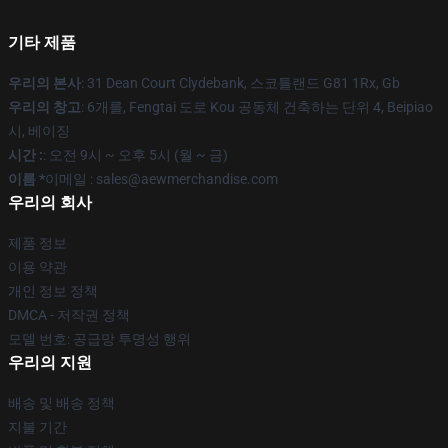
기타 제품
우리의 본사
: 31 Dean Court Clydebank, 스코틀랜드 G81 1Rx, Gb
우리의 창고
: 6개를, Fengtai 도로 Kou 공동체 건축하는 단위 4, Beipiao
시, 베이징
시간 :
: 오전 9시 ~ 오후 5시 (월 ~ 금)
이름 *
이메일 :
sales@aewmerchandise.com
우리의 회사
제품 정보
이용 약관
개인 정보 정책
DMCA - 저작권 정책
모델 번호: 공급망 투명성 행위
우리의 지원
배송 및 배송 정책
지불 기간