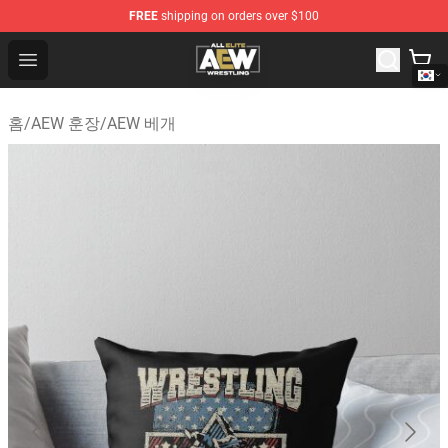
FREE
shipping on orders over $100
Aew Shop ⚡️ Official Aew Merchandise Store
Open menu
홈
/
AEW 훈장
/
AEW 베개