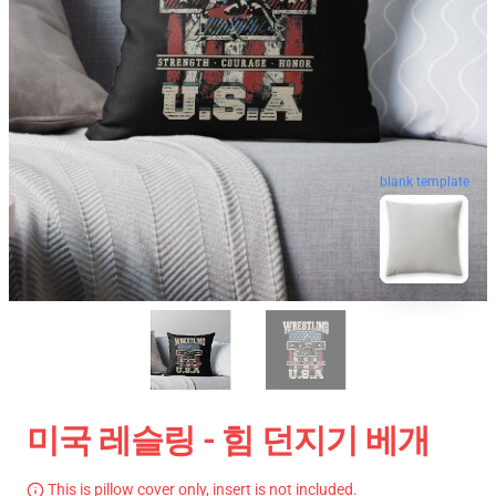
blank template
미국 레슬링 - 힘 던지기 베개
This is pillow cover only, insert is not included.