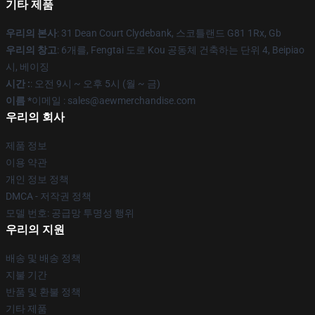
기타 제품
우리의 본사
: 31 Dean Court Clydebank, 스코틀랜드 G81 1Rx, Gb
우리의 창고
: 6개를, Fengtai 도로 Kou 공동체 건축하는 단위 4, Beipiao
시, 베이징
시간 :
: 오전 9시 ~ 오후 5시 (월 ~ 금)
이름 *
이메일 :
sales@aewmerchandise.com
우리의 회사
제품 정보
이용 약관
개인 정보 정책
DMCA - 저작권 정책
모델 번호: 공급망 투명성 행위
우리의 지원
배송 및 배송 정책
지불 기간
반품 및 환불 정책
기타 제품