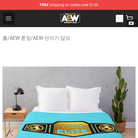
FREE
shipping on orders over $100
Aew Shop ⚡️ Official Aew Merchandise Store
Open menu
홈
/
AEW 훈장
/
AEW 던지기 담요