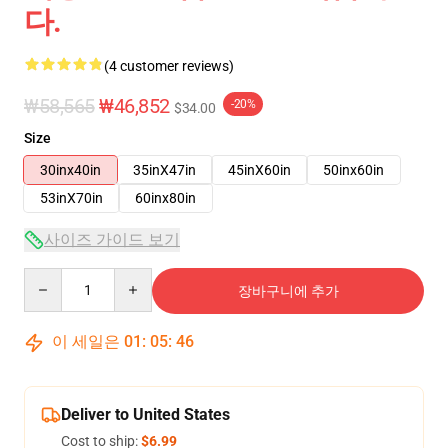
다.
(4 customer reviews)
₩58,565
₩46,852
-20%
$34.00
Size
30inx40in
35inX47in
45inX60in
50inx60in
53inX70in
60inx80in
사이즈 가이드 보기
Quantity
장바구니에 추가
이 세일은
01
:
05
:
46
Deliver to United States
Cost to ship:
$6.99