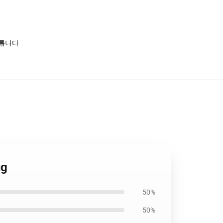
모릅니다
ug
50%
50%