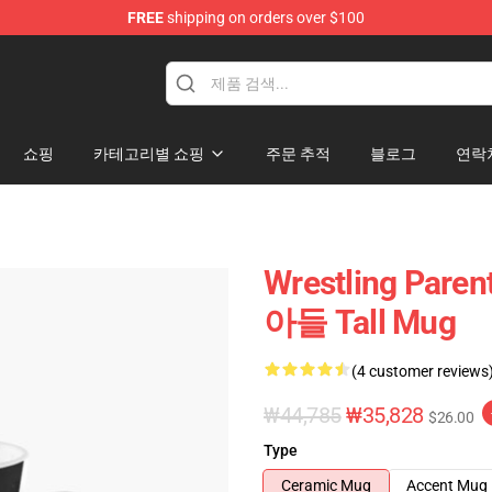
FREE
shipping on orders over $100
쇼핑
카테고리별 쇼핑
주문 추적
블로그
연락
Wrestling Pa
아들 Tall Mug
(4 customer reviews
₩44,785
₩35,828
$26.00
Type
Ceramic Mug
Accent Mug