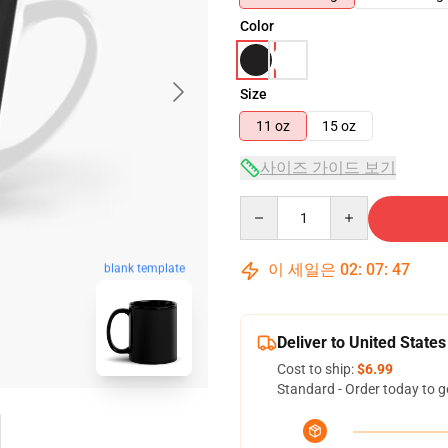
Color
Size
11 oz
15 oz
사이즈 가이드 보기
Quantity
이 세일은
02
:
07
:
46
blank template
Deliver to United States
Cost to ship:
$6.99
Standard - Order today to g