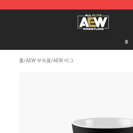
Aew Shop ⚡️ Official Aew Merchandise Store
홈
홈
/
AEW 부속품
/
AEW 머그