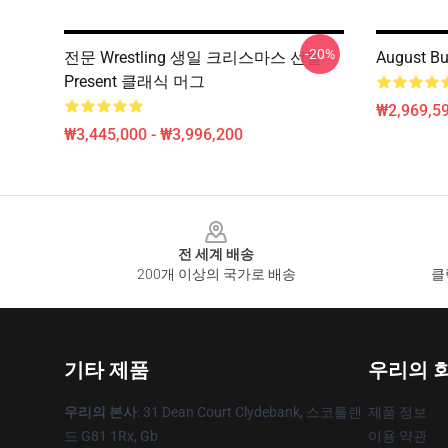
-20%
전문 Wrestling 생일 크리스마스 선물
August
Present 클래식 머그
₩2,969,5
₩3,445,000 - ₩3,996,200
Footer
전 세계 배송
200개 이상의 국가로 배송
클
기타 제품
우리의 
우리의 본사
: 31 Dean Court Clydebank, 스코틀랜
제품 정보
드 G81 1Rx, Gb
이용 약관