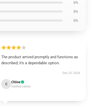
0%
0%
0%
The product arrived promptly and functions as
described; it’s a dependable option.
Dec 25, 2024
Chloe
C
Verified owner