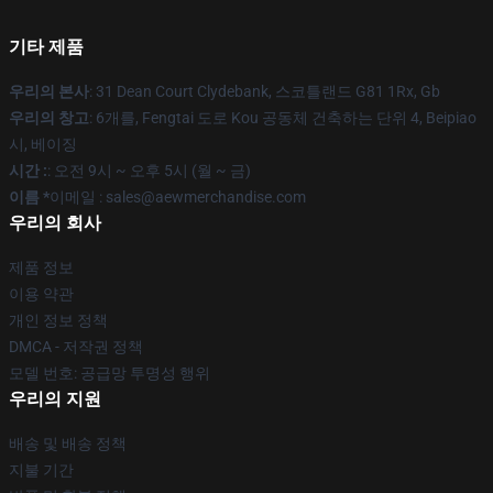
기타 제품
우리의 본사
: 31 Dean Court Clydebank, 스코틀랜드 G81 1Rx, Gb
우리의 창고
: 6개를, Fengtai 도로 Kou 공동체 건축하는 단위 4, Beipiao
시, 베이징
시간 :
: 오전 9시 ~ 오후 5시 (월 ~ 금)
이름 *
이메일 :
sales@aewmerchandise.com
우리의 회사
제품 정보
이용 약관
개인 정보 정책
DMCA - 저작권 정책
모델 번호: 공급망 투명성 행위
우리의 지원
배송 및 배송 정책
지불 기간