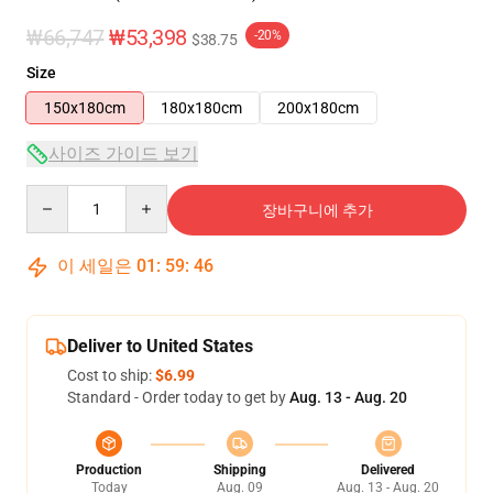
₩66,747
₩53,398
-20%
$38.75
Size
150x180cm
180x180cm
200x180cm
사이즈 가이드 보기
Quantity
장바구니에 추가
이 세일은
01
:
59
:
46
Deliver to United States
Cost to ship:
$6.99
Standard - Order today to get by
Aug. 13 - Aug. 20
Production
Shipping
Delivered
Today
Aug. 09
Aug. 13 - Aug. 20