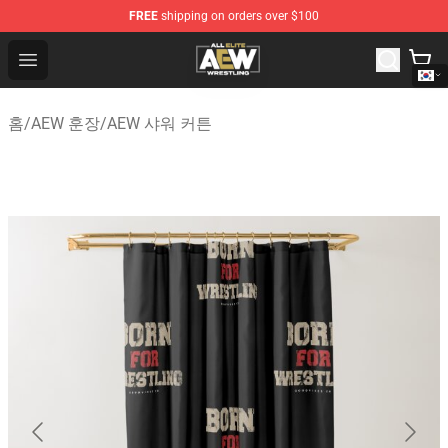
FREE
shipping on orders over $100
Aew Shop ⚡️ Official Aew Merchandise Store
Open menu
홈
/
AEW 훈장
/
AEW 샤워 커튼