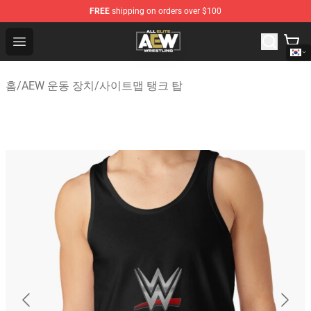
FREE
shipping on orders over $100
Aew Shop ⚡️ Official Aew Merchandise Store
Open menu
홈
/
AEW 운동 장치
/
사이트맵 탱크 탑