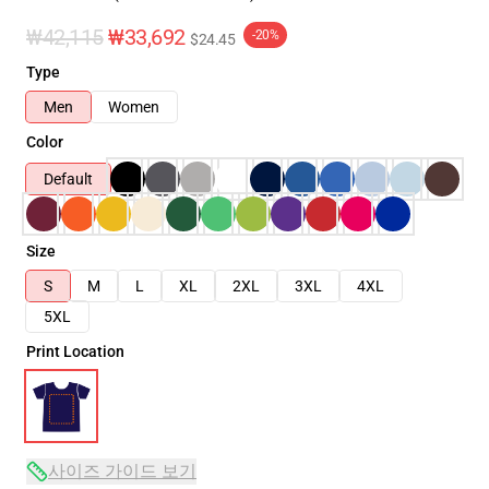
₩42,115
₩33,692
-20%
$24.45
Type
Men
Women
Color
Default
Size
S
M
L
XL
2XL
3XL
4XL
5XL
Print Location
사이즈 가이드 보기