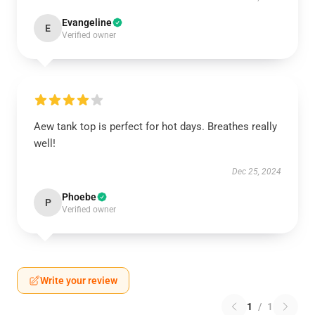
Evangeline
E
Verified owner
Aew tank top is perfect for hot days. Breathes really
well!
Dec 25, 2024
Phoebe
P
Verified owner
Write your review
1
/
1