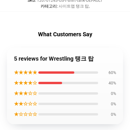
SKU
:
120701243-US-t-shirt-tank-DEFAULT
카테고리
:
사이트맵 탱크 탑
,
What Customers Say
5 reviews for Wrestling 탱크 탑
★★★★★
60%
★★★★☆
40%
★★★☆☆
0%
★★☆☆☆
0%
★☆☆☆☆
0%