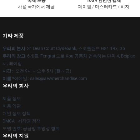
국제 보증
100% 안전한 결제
사용 국가에서 제공
페이팔 / 마스터카드 / 비자
기타 제품
우리의 본사
: 31 Dean Court Clydebank, 스코틀랜드 G81 1Rx, Gb
우리의 창고
: 6개를, Fengtai 도로 Kou 공동체 건축하는 단위 4, Beipiao
시, 베이징
시간 :
: 오전 9시 ~ 오후 5시 (월 ~ 금)
이름 *
이메일 :
sales@aewmerchandise.com
우리의 회사
제품 정보
이용 약관
개인 정보 정책
DMCA - 저작권 정책
모델 번호: 공급망 투명성 행위
우리의 지원